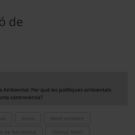
ió de
a Ambiental: Per què les polítiques ambientals
nta controvèrsia?
nal
Actes
Medi ambient
at de Barcelona
Vilahur, Marc