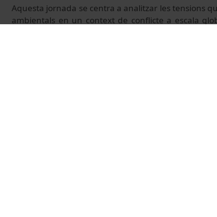
Aquesta jornada se centra a analitzar les tensions q
ambientals en un context de conflicte a escala glo
confrontacions socioecològiques, s’hi aprofundirà e
climàtica, agricultura i energia.
Més informació:
https://www.jornadesambientals.co
© Unitat de Producció Audiovisual