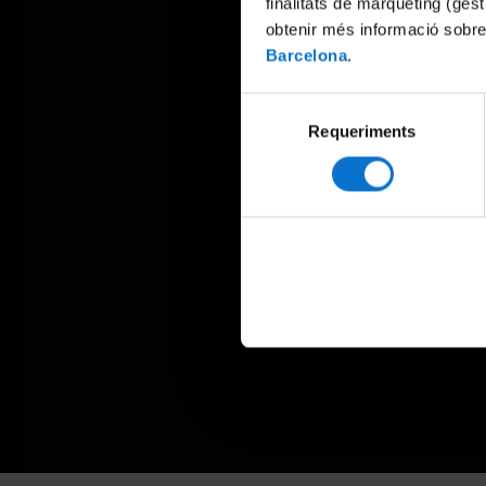
finalitats de màrqueting (gest
obtenir més informació sobre
Barcelona
.
Selecció
Requeriments
de
consentiment