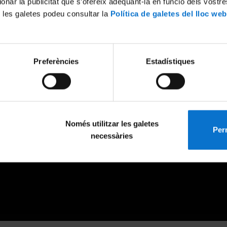
ionar la publicitat que s’ofereix adequant-la en funció dels vostr
 les galetes podeu consultar la
Política de galetes del lloc web
Preferències
Estadístiques
Només utilitzar les galetes
Perm
necessàries