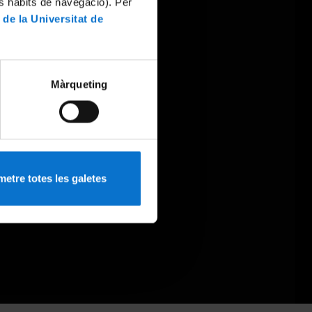
es hàbits de navegació). Per
 de la Universitat de
Màrqueting
etre totes les galetes