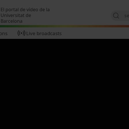
Skip to main content
El portal de vídeo de la
Universitat de
Barcelona
ions
Live broadcasts