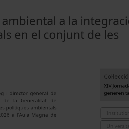
l ambiental a la integrac
ls en el conjunt de les
Col·lecció
XIV Jornad
generen ta
eg i director general de
n de la Generalitat de
es polítiques ambientals
Institutio
 2026 a l'Aula Magna de
Universit