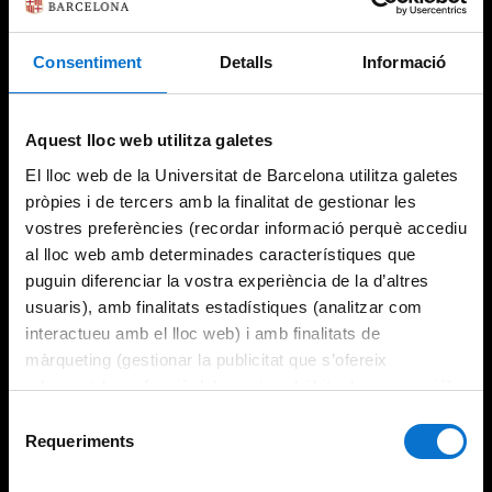
Consentiment
Detalls
Informació
Try again
Aquest lloc web utilitza galetes
El lloc web de la Universitat de Barcelona utilitza galetes
pròpies i de tercers amb la finalitat de gestionar les
vostres preferències (recordar informació perquè accediu
al lloc web amb determinades característiques que
puguin diferenciar la vostra experiència de la d’altres
usuaris), amb finalitats estadístiques (analitzar com
interactueu amb el lloc web) i amb finalitats de
màrqueting (gestionar la publicitat que s’ofereix
adequant-la en funció dels vostres hàbits de navegació).
Per obtenir més informació sobre les galetes podeu
Selecció
consultar la
Política de galetes del lloc web de la
Requeriments
de
Universitat de Barcelona
.
consentiment