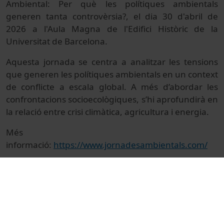
Ambiental: Per què les polítiques ambientals
generen tanta controvèrsia?, el dia 30 d'abril de
2026 a l'Aula Magna de l'Edifici Històric de la
Universitat de Barcelona.
Aquesta jornada se centra a analitzar les tensions
que generen les polítiques ambientals en un context
de conflicte a escala global. A més d’abordar les
confrontacions socioecològiques, s’hi aprofundirà en
la relació entre crisi climàtica, agricultura i energia.
Més
informació:
https://www.jornadesambientals.com/
© Unitat de Producció Audiovisual
Col·lecció
XIV Jornada Ambiental: Per què les polítiques