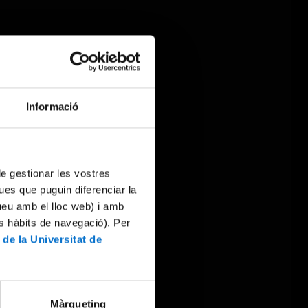
Informació
 de gestionar les vostres
ues que puguin diferenciar la
tueu amb el lloc web) i amb
es hàbits de navegació). Per
 de la Universitat de
Màrqueting