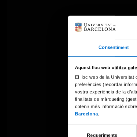
Consentiment
Aquest lloc web utilitza gal
El lloc web de la Universitat 
preferències (recordar infor
vostra experiència de la d’al
finalitats de màrqueting (gest
obtenir més informació sobre
Barcelona
.
Selecció
Requeriments
de