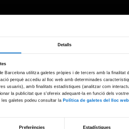
Detalls
Something went wrong
An error occurred, please try again later.
etes
de Barcelona utilitza galetes pròpies i de tercers amb la finalitat
mació perquè accediu al lloc web amb determinades característiq
Try again
tres usuaris), amb finalitats estadístiques (analitzar com interac
ionar la publicitat que s’ofereix adequant-la en funció dels vostr
 les galetes podeu consultar la
Política de galetes del lloc web
Preferències
Estadístiques