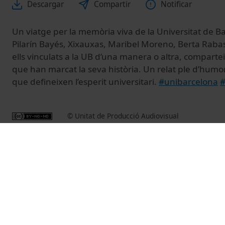
Descargar
Compartir
Notificar
Un viatge per la memòria viva de la Universitat de 
Pilarín Bayés, Xixauxas, Maribel Moreno, Berta Rabasc
ells vinculats a la UB d’una manera o altra, compar
que han marcat la seva història. Un relat ple d’humor
que defineixen l’esperit universitari.
#unibarcelona
#
© Unitat de Producció Audiovisual