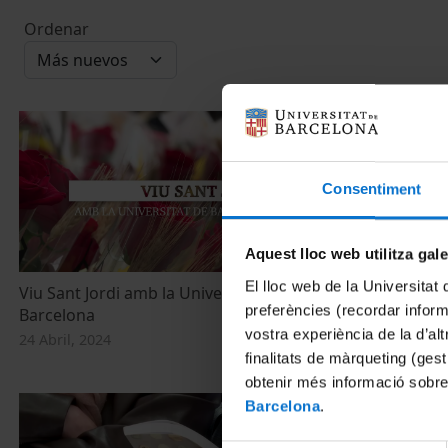
Ordenar
Consentiment
Aquest lloc web utilitza gal
El lloc web de la Universitat 
Viu Sant Jordi amb la Universitat de
Acte de prese
preferències (recordar infor
Barcelona
pintures de l
vostra experiència de la d’al
dipòsit del 
24 Abril, 2024
finalitats de màrqueting (gest
14 Noviembre,
obtenir més informació sobre
Barcelona
.