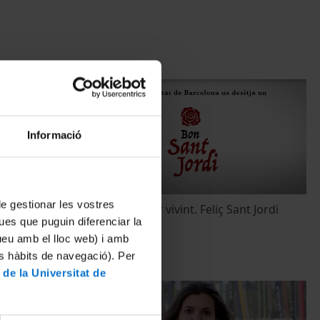
Informació
 de gestionar les vostres
ns recomanes?
Llegir és seguir vivint. Feliç Sant Jordi
ues que puguin diferenciar la
2022!
tueu amb el lloc web) i amb
21 Abril, 2022
es hàbits de navegació). Per
 de la Universitat de