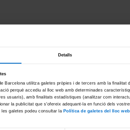
Detalls
etes
de Barcelona utilitza galetes pròpies i de tercers amb la finalitat
ntació del llibre "Les
Aquest estiu... quin llibre e
mació perquè accediu al lloc web amb determinades característiq
a Universitat de Barcelona. El
29 Julio, 2022
tres usuaris), amb finalitats estadístiques (analitzar com interac
Museu del Prado"
ionar la publicitat que s’ofereix adequant-la en funció dels vostr
 2022
 les galetes podeu consultar la
Política de galetes del lloc web