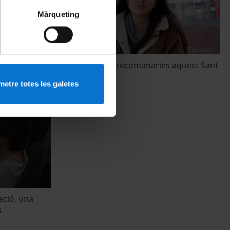
Màrqueting
a UB: Llibres
I tu, quin llibre recomanaries aquest Sant
t
Jordi 2018?
etre totes les galetes
17 Abril, 2018
ació, una
s