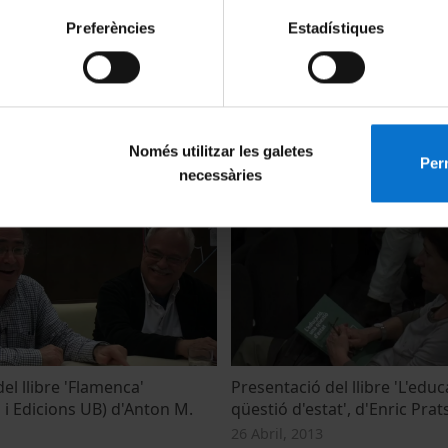
Preferències
Estadístiques
 UB a la 36ª edició de la
Sant Jordi 2018. Edicions de l
libre en Català
de ciència, cultura i actualita
Només utilitzar les galetes
Perm
18
24 Abril, 2018
necessàries
el llibre 'Flamenca'
Presentació del llibre 'L'educ
 i Edicions UB) d'Anton M.
qüestió d'estat', d'Enric Prat
26 Abril, 2013