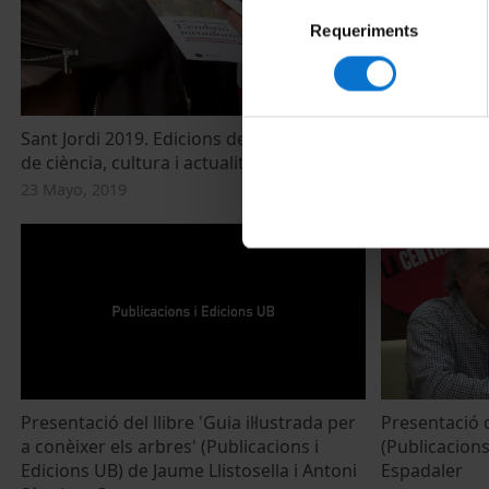
Selecció
Requeriments
de
consentiment
Sant Jordi 2019. Edicions de la UB: Llibres
Edicions de la
de ciència, cultura i actualitat
Setmana del L
23 Mayo, 2019
1 Octubre, 20
Presentació del llibre 'Guia il·lustrada per
Presentació d
a conèixer els arbres' (Publicacions i
(Publicacions
Edicions UB) de Jaume Llistosella i Antoni
Espadaler