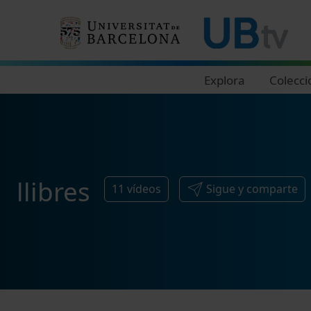
Navegació principal
Explora
Colecci
llibres
11
vídeos
Sigue y comparte