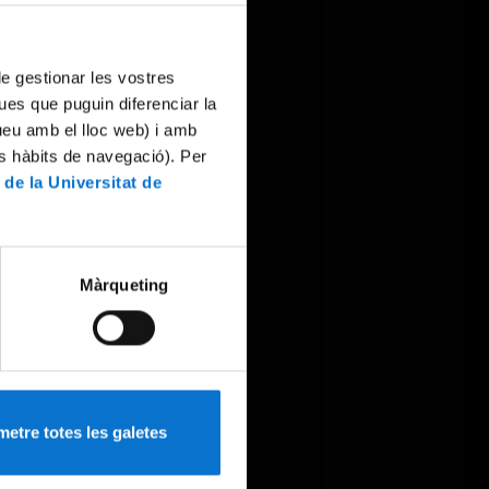
 de gestionar les vostres
ues que puguin diferenciar la
tueu amb el lloc web) i amb
es hàbits de navegació). Per
 de la Universitat de
Màrqueting
etre totes les galetes