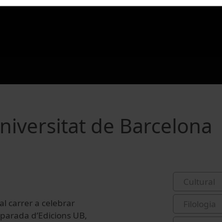
Universitat de Barcelona
Cultural
al carrer a celebrar
Filologia
La parada d’Edicions UB,