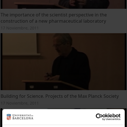
The importance of the scientist perspective in the
construction of a new pharmaceutical laboratory
17 Noviembre, 2011
Building for Science. Projects of the Max Planck Society
17 Noviembre, 2011