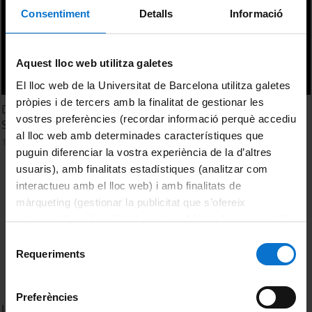
Consentiment
Detalls
Informació
Aquest lloc web utilitza galetes
El lloc web de la Universitat de Barcelona utilitza galetes
pròpies i de tercers amb la finalitat de gestionar les
Developing a reference model: The Spanish Network of
vostres preferències (recordar informació perquè accediu
Sustainable Laboratories
al lloc web amb determinades característiques que
17 Noviembre, 2011
puguin diferenciar la vostra experiència de la d’altres
usuaris), amb finalitats estadístiques (analitzar com
interactueu amb el lloc web) i amb finalitats de
màrqueting (gestionar la publicitat que s’ofereix
adequant-la en funció dels vostres hàbits de navegació).
Per obtenir més informació sobre les galetes podeu
Selecció
consultar la
Política de galetes del lloc web de la
Requeriments
de
Universitat de Barcelona
.
consentiment
Preferències
Using the Labs21 Energy Benchmarking Tool to Identify