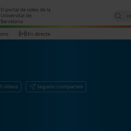
Vés al contingut
El portal de vídeo de la
Universitat de
Barcelona
ions
En directe
15
vídeos
Segueix i comparteix