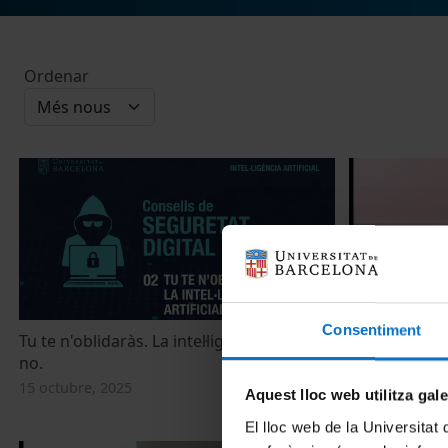
Ordenar
Consentiment
Tu te n'oblidaràs. La intel·ligència artificial,
The new chal
no.
University
15 octubre, 2025
17 novembre, 
Aquest lloc web utilitza gal
El lloc web de la Universitat 