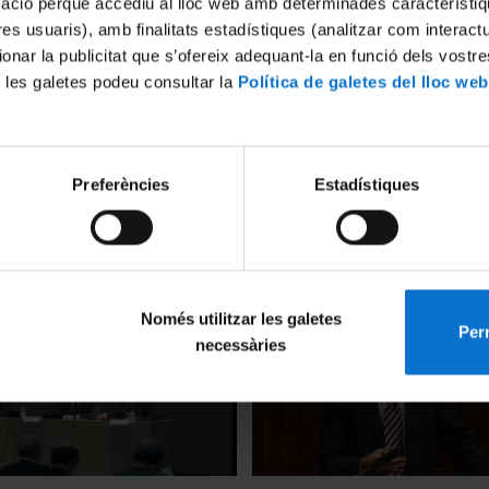
mació perquè accediu al lloc web amb determinades característiq
tres usuaris), amb finalitats estadístiques (analitzar com interac
ionar la publicitat que s’ofereix adequant-la en funció dels vostr
 les galetes podeu consultar la
Política de galetes del lloc web
Preferències
Estadístiques
abs21 Energy Benchmarking
BKC - Barcelona Knowledge
ify Efficiency Opportunities
Manuel Barranco
2011
17 novembre, 2011
Només utilitzar les galetes
Perm
necessàries