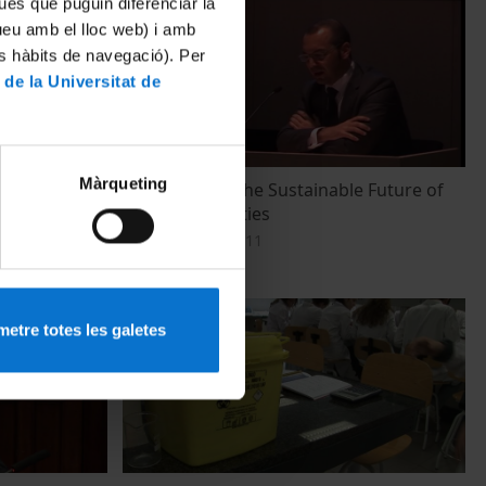
ues que puguin diferenciar la
tueu amb el lloc web) i amb
es hàbits de navegació). Per
 de la Universitat de
Màrqueting
 Campus por
Round Table: The Sustainable Future of
Scientific Facilities
17 novembre, 2011
etre totes les galetes