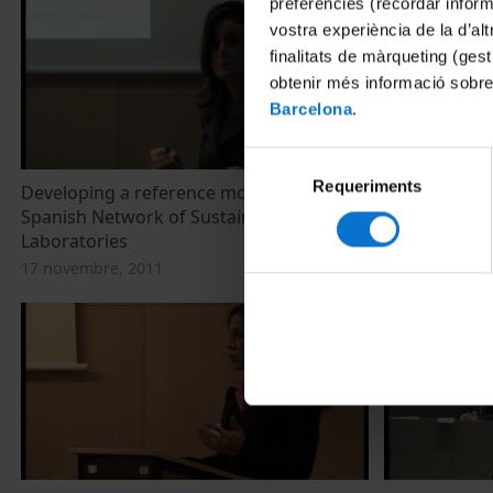
preferències (recordar infor
vostra experiència de la d’al
finalitats de màrqueting (gest
obtenir més informació sobre
Barcelona
.
Selecció
Requeriments
de
Developing a reference model: The
Using the L
consentiment
Spanish Network of Sustainable
Tool to Ident
Laboratories
17 novembre, 
17 novembre, 2011