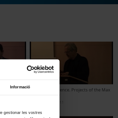
Informació
ist
Building for Science. Projects of the Max
ion of a new
Planck Society
17 novembre, 2011
 de gestionar les vostres