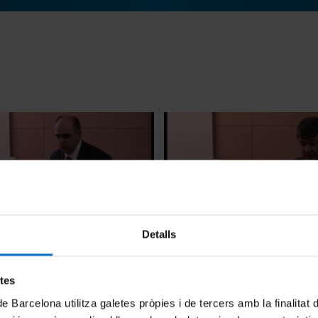
Detalls
lenges of the Spanish
The importance of the scient
perspective in the construct
pharmaceutical laboratory
2011
etes
17 novembre, 2011
de Barcelona utilitza galetes pròpies i de tercers amb la finalitat