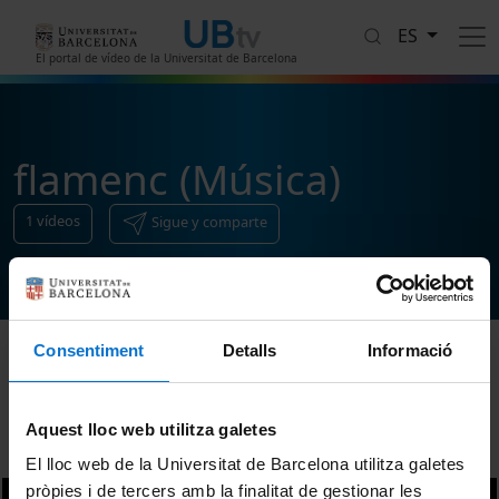
Pasar al contenido principal
ES
El portal de vídeo de la Universitat de Barcelona
flamenc (Música)
1
vídeos
Sigue y comparte
Consentiment
Detalls
Informació
Ordenar
Aquest lloc web utilitza galetes
El lloc web de la Universitat de Barcelona utilitza galetes
pròpies i de tercers amb la finalitat de gestionar les