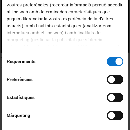
vostres preferències (recordar informació perquè accediu
al lloc web amb determinades característiques que
puguin diferenciar la vostra experiència de la d’altres
usuaris), amb finalitats estadístiques (analitzar com
interactueu amb el lloc web) i amb finalitats de
màrqueting (gestionar la publicitat que s’ofereix
adequant-la en funció dels vostres hàbits de navegació).
Per obtenir més informació sobre les galetes podeu
Selecció
The performativity of fandango jarocho in Barcelona
consultar la
Política de galetes del lloc web de la
Requeriments
de
27 Febrero, 2019
Universitat de Barcelona
.
consentiment
Preferències
MENÚ PEU 1
Aviso legal
Estadístiques
Política de Cookies
Màrqueting
PEU 2
Privacidad y términos
Sobre UBtv