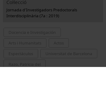
Col·lecció
Jornada d'Investigadors Predoctorals
Interdisciplinària (7a : 2019)
Docencia e Investigación
Arts i Humanitats
Actos
Espectáculos
Universitat de Barcelona
Razo, Patricia del
Jornada d'Investigadors Predoctorals
Interdisciplinària
flamenc (Música)
Barcelona (Catalunya)