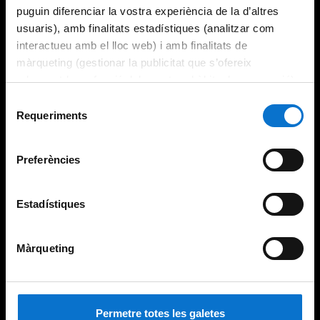
puguin diferenciar la vostra experiència de la d’altres
usuaris), amb finalitats estadístiques (analitzar com
interactueu amb el lloc web) i amb finalitats de
màrqueting (gestionar la publicitat que s’ofereix
adequant-la en funció dels vostres hàbits de navegació).
Per obtenir més informació sobre les galetes podeu
Selecció
consultar la
Política de galetes del lloc web de la
Requeriments
de
Universitat de Barcelona
.
consentiment
Preferències
Estadístiques
Màrqueting
Permetre totes les galetes