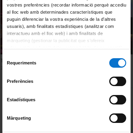
vostres preferències (recordar informació perquè accediu
al lloc web amb determinades característiques que
puguin diferenciar la vostra experiència de la d’altres
usuaris), amb finalitats estadístiques (analitzar com
interactueu amb el lloc web) i amb finalitats de
màrqueting (gestionar la publicitat que s’ofereix
adequant-la en funció dels vostres hàbits de navegació).
Per obtenir més informació sobre les galetes podeu
Selecció
Thin films for energy generation
consultar la
Política de galetes del lloc web de la
Requeriments
de
26 Febrero, 2019
Universitat de Barcelona
.
consentiment
Preferències
MENÚ PEU 1
Aviso legal
Estadístiques
Política de Cookies
Màrqueting
PEU 2
Privacidad y términos
Sobre UBtv