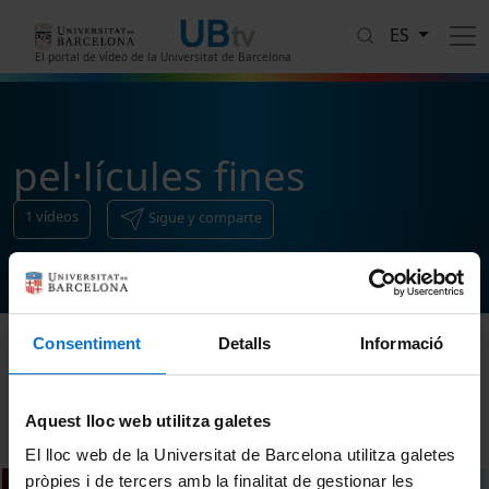
Pasar al contenido principal
ES
El portal de vídeo de la Universitat de Barcelona
pel·lícules fines
1
vídeos
Sigue y comparte
Consentiment
Detalls
Informació
Ordenar
Aquest lloc web utilitza galetes
El lloc web de la Universitat de Barcelona utilitza galetes
pròpies i de tercers amb la finalitat de gestionar les