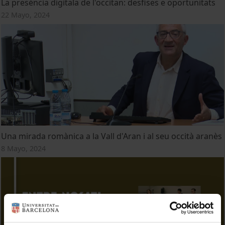
La preséncia digitala de l'occitan: desfises e oportunitats
22 Mayo, 2024
Una mirada romànica a la Vall d'Aran i al seu occità aranès
8 Mayo, 2024