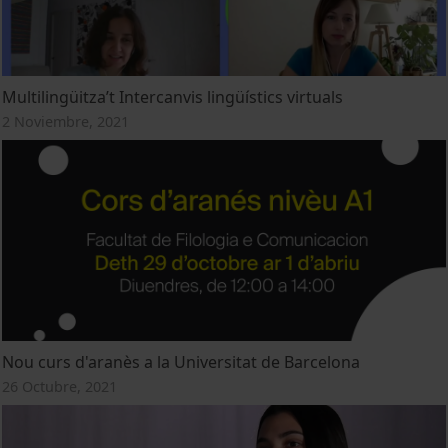
Multilingüitza’t Intercanvis lingüístics virtuals
2 Noviembre, 2021
Nou curs d'aranès a la Universitat de Barcelona
26 Octubre, 2021