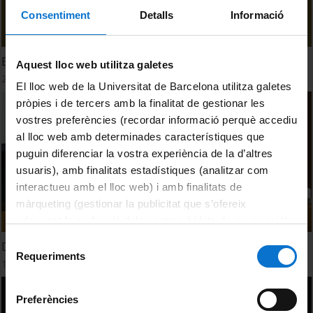
Consentiment
Detalls
Informació
Entre nosati: eth tòn viatge lingüistic
Aquest lloc web utilitza galetes
24 Enero, 2024
El lloc web de la Universitat de Barcelona utilitza galetes
pròpies i de tercers amb la finalitat de gestionar les
vostres preferències (recordar informació perquè accediu
al lloc web amb determinades característiques que
puguin diferenciar la vostra experiència de la d’altres
usuaris), amb finalitats estadístiques (analitzar com
interactueu amb el lloc web) i amb finalitats de
màrqueting (gestionar la publicitat que s’ofereix
adequant-la en funció dels vostres hàbits de navegació).
Per obtenir més informació sobre les galetes podeu
Selecció
Dreceres i escurçons: l'espai occità a l'hipermèdia
consultar la
Política de galetes del lloc web de la
Requeriments
de
18 Octubre, 2023
Universitat de Barcelona
.
consentiment
Preferències