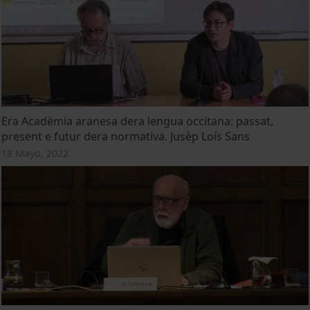
Era Acadèmia aranesa dera lengua occitana: passat,
present e futur dera normativa. Jusèp Loís Sans
18 Mayo, 2022