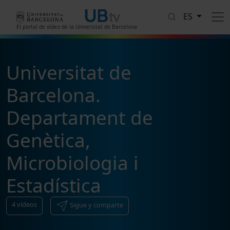
Pasar al contenido principal
ES
El portal de vídeo de la Universitat de Barcelona
Universitat de
Barcelona.
Departament de
Genètica,
Microbiologia i
Estadística
4
vídeos
Sigue y comparte