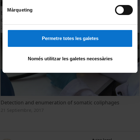
Màrqueting
Bacteriophages: Preparation of a highly concentrated
control stock
21 Septiembre, 2017
Permetre totes les galetes
Només utilitzar les galetes necessàries
Detection and enumeration of somatic coliphages
21 Septiembre, 2017
MENÚ PEU 1