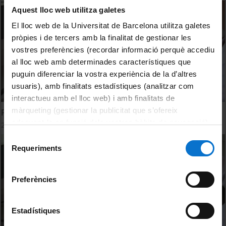
Aquest lloc web utilitza galetes
El lloc web de la Universitat de Barcelona utilitza galetes
pròpies i de tercers amb la finalitat de gestionar les
vostres preferències (recordar informació perquè accediu
al lloc web amb determinades característiques que
puguin diferenciar la vostra experiència de la d’altres
usuaris), amb finalitats estadístiques (analitzar com
interactueu amb el lloc web) i amb finalitats de
màrqueting (gestionar la publicitat que s’ofereix
Preparation of culture reference material
adequant-la en funció dels vostres hàbits de navegació).
21 Septiembre, 2017
Per obtenir més informació sobre les galetes podeu
Selecció
consultar la
Política de galetes del lloc web de la
Requeriments
de
Universitat de Barcelona
.
consentiment
Preferències
Estadístiques