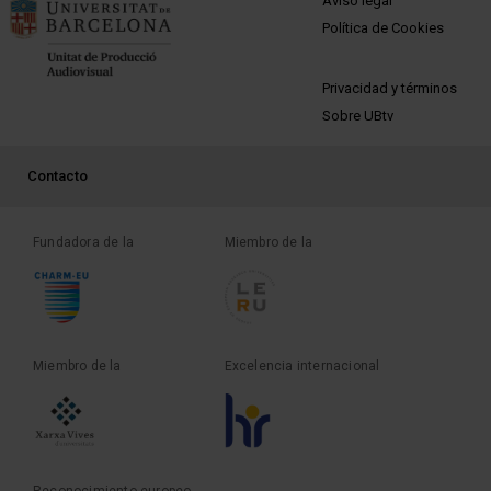
Aviso legal
Política de Cookies
PEU 2
Privacidad y términos
Sobre UBtv
PEU 3
Contacto
Fundadora de la
Miembro de la
Miembro de la
Excelencia internacional
Reconocimiento europeo