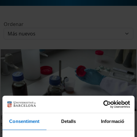
Ordenar
Extraction of bacteriophages from sludges, soils and
Consentiment
Detalls
Informació
treated biowastes
21 Septiembre, 2017