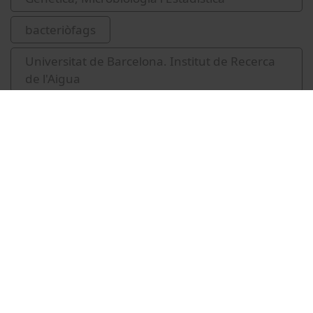
bacteriòfags
Universitat de Barcelona. Institut de Recerca
de l'Aigua
IdRA
Vídeos relacionados