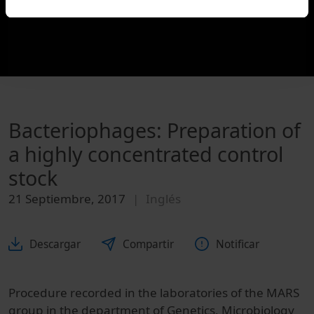
Bacteriophages: Preparation of
a highly concentrated control
stock
21 Septiembre, 2017
Inglés
Descargar
Compartir
Notificar
Procedure recorded in the laboratories of the MARS
group in the department of Genetics, Microbiology