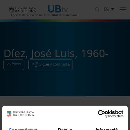
Pasar al contenido principal
ES
El portal de vídeo de la Universitat de Barcelona
Díez, José Luis, 1960-
2
vídeos
Sigue y comparte
Ordenar
Consentiment
Detalls
Informació