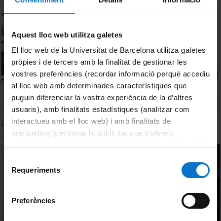
Aquest lloc web utilitza galetes
El lloc web de la Universitat de Barcelona utilitza galetes
pròpies i de tercers amb la finalitat de gestionar les
vostres preferències (recordar informació perquè accediu
al lloc web amb determinades característiques que
puguin diferenciar la vostra experiència de la d’altres
usuaris), amb finalitats estadístiques (analitzar com
interactueu amb el lloc web) i amb finalitats de
Los Poetas Contemporáneos. Antonio María Esquivel
màrqueting (gestionar la publicitat que s’ofereix
23 Abril, 2012
adequant-la en funció dels vostres hàbits de navegació).
Per obtenir més informació sobre les galetes podeu
Selecció
consultar la
Política de galetes del lloc web de la
Requeriments
de
Universitat de Barcelona
.
consentiment
Preferències