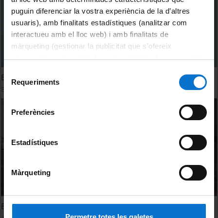
puguin diferenciar la vostra experiència de la d’altres
usuaris), amb finalitats estadístiques (analitzar com
interactueu amb el lloc web) i amb finalitats de
màrqueting (gestionar la publicitat que s’ofereix
adequant-la en funció dels vostres hàbits de navegació).
Per obtenir més informació sobre les galetes podeu
Selecció
Barcelona Pensa 2018
consultar la
Política de galetes del lloc web de la
Requeriments
de
8 Noviembre, 2018
Universitat de Barcelona
.
consentiment
Preferències
Estadístiques
Màrqueting
Barcelona Pensa 2016
Permetre totes les galetes