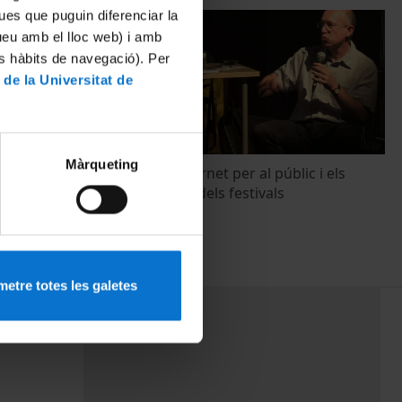
ues que puguin diferenciar la
tueu amb el lloc web) i amb
es hàbits de navegació). Per
 de la Universitat de
Màrqueting
El portal d’Internet per al públic i els
professionals dels festivals
24 octubre, 2014
etre totes les galetes
PEU 3
mes
Contacte