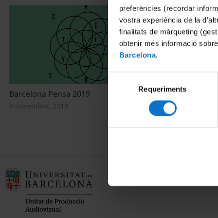
preferències (recordar infor
vostra experiència de la d’al
finalitats de màrqueting (gest
obtenir més informació sobre
Barcelona
.
Selecció
Requeriments
de
Barcelona Pensa 2019
Barcelona P
consentiment
4 novembre, 2019
8 novembre, 2