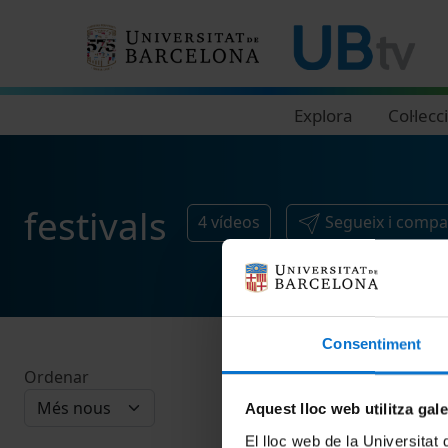
Navegació principal
Explora
Col·lecc
festivals
4
vídeos
Segueix i compa
Consentiment
Ordenar
Aquest lloc web utilitza gal
El lloc web de la Universitat 