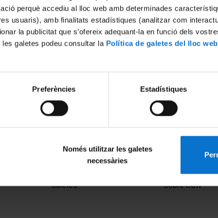
mació perquè accediu al lloc web amb determinades característiq
tres usuaris), amb finalitats estadístiques (analitzar com interac
ionar la publicitat que s’ofereix adequant-la en funció dels vostr
 les galetes podeu consultar la
Política de galetes del lloc web
Preferències
Estadístiques
ensa 2018
Barcelona Pensa 2016
018
4 novembre, 2016
Només utilitzar les galetes
Perm
necessàries
MENÚ PEU 1
PEU 2
Avís legal
Privadesa i ter
Galetes
Sobre UBtv