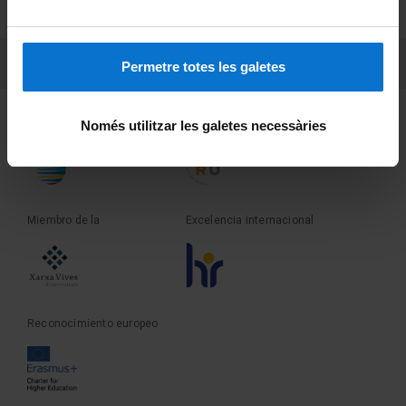
Sobre UBtv
PEU 3
Contacto
Permetre totes les galetes
Fundadora de la
Miembro de la
Només utilitzar les galetes necessàries
Miembro de la
Excelencia internacional
Reconocimiento europeo