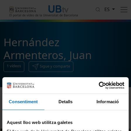
Pasar al contenido principal
ES
El portal de vídeo de la Universitat de Barcelona
Hernández
Armenteros, Juan
1
vídeos
Sigue y comparte
Consentiment
Detalls
Informació
Ordenar
Aquest lloc web utilitza galetes