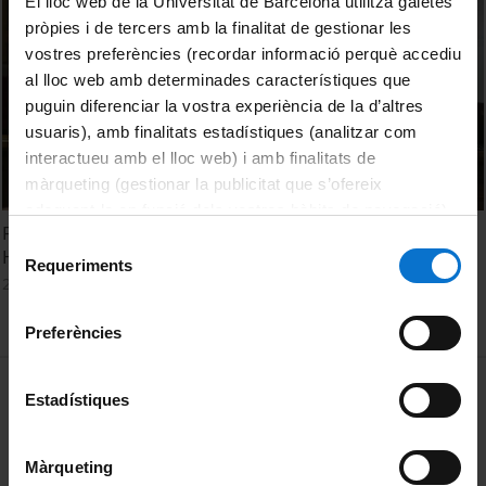
El lloc web de la Universitat de Barcelona utilitza galetes
pròpies i de tercers amb la finalitat de gestionar les
vostres preferències (recordar informació perquè accediu
al lloc web amb determinades característiques que
puguin diferenciar la vostra experiència de la d’altres
usuaris), amb finalitats estadístiques (analitzar com
interactueu amb el lloc web) i amb finalitats de
màrqueting (gestionar la publicitat que s’ofereix
adequant-la en funció dels vostres hàbits de navegació).
Finançament universitari a Espanya i debat. Dr. Juan
Per obtenir més informació sobre les galetes podeu
Selecció
Hernández Armenteros
consultar la
Política de galetes del lloc web de la
Requeriments
de
22 Marzo, 2018
Universitat de Barcelona
.
consentiment
Preferències
MENÚ PEU 1
Aviso legal
Estadístiques
Política de Cookies
Màrqueting
PEU 2
Privacidad y términos