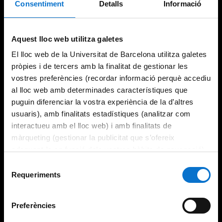
Consentiment
Detalls
Informació
Try again
Aquest lloc web utilitza galetes
El lloc web de la Universitat de Barcelona utilitza galetes
pròpies i de tercers amb la finalitat de gestionar les
vostres preferències (recordar informació perquè accediu
al lloc web amb determinades característiques que
puguin diferenciar la vostra experiència de la d’altres
usuaris), amb finalitats estadístiques (analitzar com
interactueu amb el lloc web) i amb finalitats de
màrqueting (gestionar la publicitat que s’ofereix
adequant-la en funció dels vostres hàbits de navegació).
Per obtenir més informació sobre les galetes podeu
Selecció
consultar la
Política de galetes del lloc web de la
Requeriments
de
Universitat de Barcelona
.
consentiment
Preferències