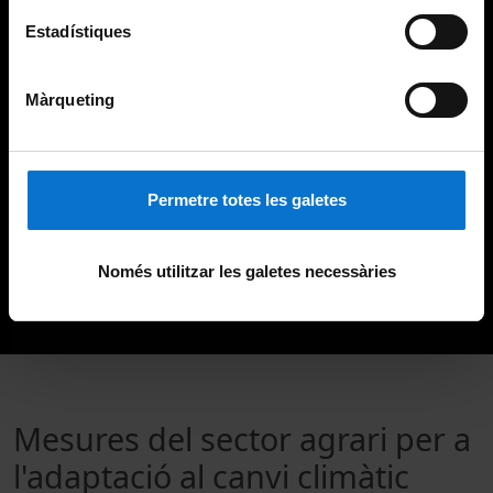
Estadístiques
Màrqueting
Permetre totes les galetes
Només utilitzar les galetes necessàries
Mesures del sector agrari per a
l'adaptació al canvi climàtic