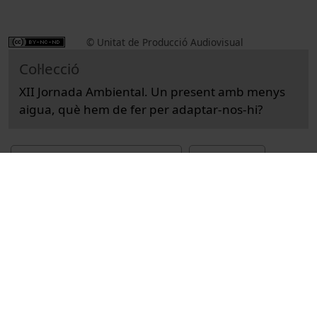
© Unitat de Producció Audiovisual
Col·lecció
XII Jornada Ambiental. Un present amb menys
aigua, què hem de fer per adaptar-nos-hi?
Docencia e Investigación
Ciències
Actos
Medio ambiente
Universitat de Barcelona
Puig, Jordi
congressos
conferències
aigua
abastament d'aigua
canvi climàtic