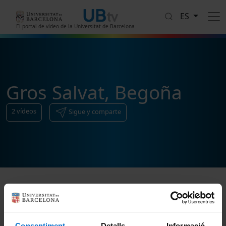
Pasar al contenido principal
ES
El portal de vídeo de la Universitat de Barcelona
Gros Salvat, Begoña
2
vídeos
Sigue y comparte
Ordenar
Consentiment
Detalls
Informació