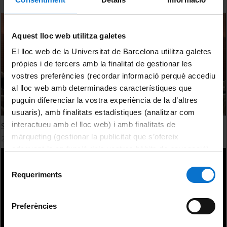
Aquest lloc web utilitza galetes
El lloc web de la Universitat de Barcelona utilitza galetes
pròpies i de tercers amb la finalitat de gestionar les
vostres preferències (recordar informació perquè accediu
al lloc web amb determinades característiques que
puguin diferenciar la vostra experiència de la d’altres
usuaris), amb finalitats estadístiques (analitzar com
interactueu amb el lloc web) i amb finalitats de
Simposi CIDUI 2017. Benvinguda Institucional
màrqueting (gestionar la publicitat que s’ofereix
25 Mayo, 2017
adequant-la en funció dels vostres hàbits de navegació).
Per obtenir més informació sobre les galetes podeu
Selecció
consultar la
Política de galetes del lloc web de la
Requeriments
de
Universitat de Barcelona
.
consentiment
Preferències