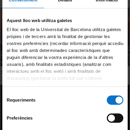
Aquest lloc web utilitza galetes
El lloc web de la Universitat de Barcelona utilitza galetes
pròpies i de tercers amb la finalitat de gestionar les
vostres preferències (recordar informació perquè accediu
al lloc web amb determinades característiques que
puguin diferenciar la vostra experiència de la d’altres
usuaris), amb finalitats estadístiques (analitzar com
interactueu amb el lloc web) i amb finalitats de
Simposi CIDUI 2017. Benvinguda Institucional
màrqueting (gestionar la publicitat que s’ofereix
25 maig, 2017
adequant-la en funció dels vostres hàbits de navegació).
Per obtenir més informació sobre les galetes podeu
Selecció
consultar la
Política de galetes del lloc web de la
Requeriments
de
Universitat de Barcelona
.
consentiment
Preferències