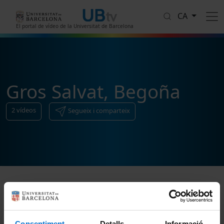
Vés al contingut
CA
El portal de vídeo de la Universitat de Barcelona
Gros Salvat, Begoña
2
vídeos
Segueix i comparteix
Ordenar
Consentiment
Detalls
Informació