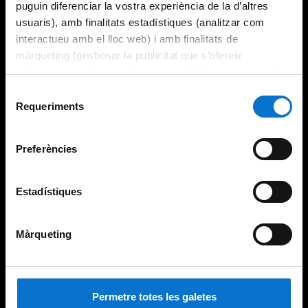
puguin diferenciar la vostra experiència de la d’altres
usuaris), amb finalitats estadístiques (analitzar com
interactueu amb el lloc web) i amb finalitats de
màrqueting (gestionar la publicitat que s’ofereix
adequant-la en funció dels vostres hàbits de navegació).
Per obtenir més informació sobre les galetes podeu
Selecció
consultar la
Política de galetes del lloc web de la
Requeriments
de
Universitat de Barcelona
.
consentiment
Preferències
Estadístiques
Màrqueting
Permetre totes les galetes