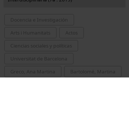
Docencia e Investigación
Arts i Humanitats
Actos
Ciencias sociales y políticas
Universitat de Barcelona
Greco, Ana Martina
Bartolomé, Martina
Jornada d'Investigadors Predoctorals
Interdisciplinària
violència