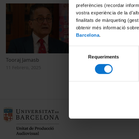
preferències (recordar infor
vostra experiència de la d’al
finalitats de màrqueting (gest
obtenir més informació sobre
Barcelona
.
Selecció
Requeriments
de
Tooraj Jamasb
Green Marke
consentiment
11 Febrero, 2025
18 Febrero, 20