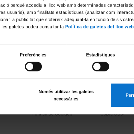
mació perquè accediu al lloc web amb determinades característiq
tres usuaris), amb finalitats estadístiques (analitzar com interac
ionar la publicitat que s’ofereix adequant-la en funció dels vostr
 les galetes podeu consultar la
Política de galetes del lloc web
Preferències
Estadístiques
ts
The Challenges of the Energ
22
23 Marzo, 2017
Només utilitzar les galetes
Perm
necessàries
MENÚ PEU 1
PEU 2
Aviso legal
Privacidad y té
Política de Cookies
Sobre UBtv