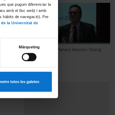
ues que puguin diferenciar la
tueu amb el lloc web) i amb
es hàbits de navegació). Per
 de la Universitat de
Màrqueting
y Sector
Presentation. Plenary Session. Tooraj
Jamasb
7 Febrero, 2017
etre totes les galetes
PEU 3
rminos
Contacto