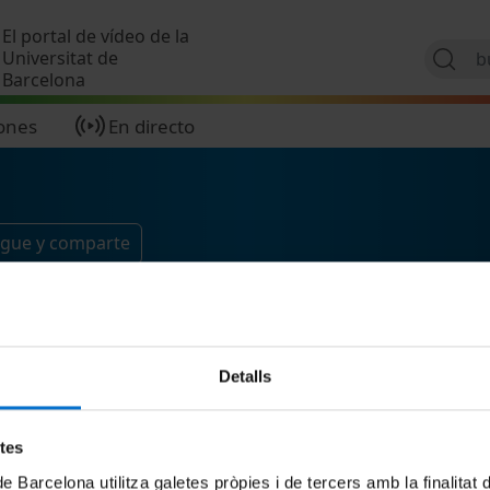
Pasar al contenido principal
El portal de vídeo de la
Universitat de
Barcelona
ones
En directo
igue y comparte
Detalls
etes
de Barcelona utilitza galetes pròpies i de tercers amb la finalitat