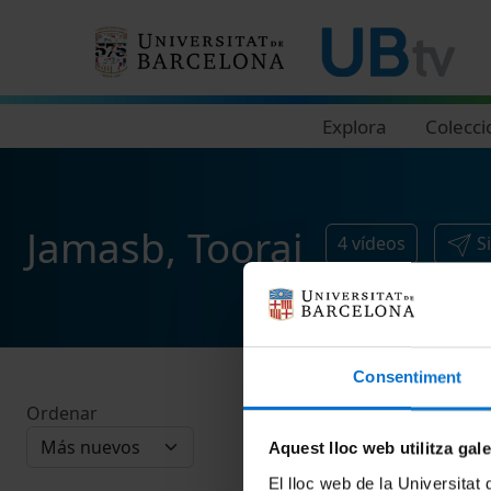
Navegació principal
Explora
Colecci
Jamasb, Tooraj
4
vídeos
S
Consentiment
Ordenar
Aquest lloc web utilitza gal
El lloc web de la Universitat 