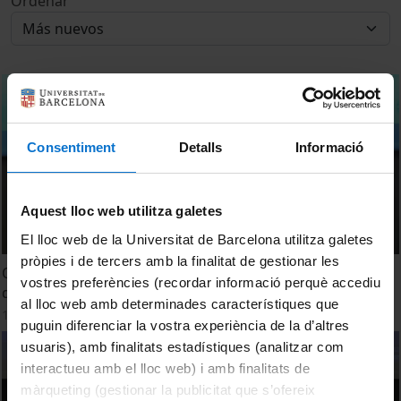
Ordenar
Consentiment
Detalls
Informació
Aquest lloc web utilitza galetes
El lloc web de la Universitat de Barcelona utilitza galetes
pròpies i de tercers amb la finalitat de gestionar les
Quo vadis, NFTs? Tecnologies de mercantilització de l'art
vostres preferències (recordar informació perquè accediu
digital. Carles Araguz
al lloc web amb determinades característiques que
14 Marzo, 2022
puguin diferenciar la vostra experiència de la d’altres
usuaris), amb finalitats estadístiques (analitzar com
interactueu amb el lloc web) i amb finalitats de
màrqueting (gestionar la publicitat que s’ofereix