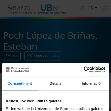
Pasar al contenido principal
ES
El portal de vídeo de la Universitat de Barcelona
Poch López de Briñas,
Esteban
1
vídeos
Sigue y comparte
Consentiment
Detalls
Informació
Ordenar
Aquest lloc web utilitza galetes
El lloc web de la Universitat de Barcelona utilitza galetes