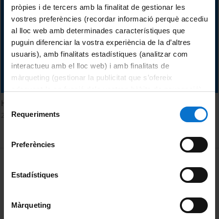
pròpies i de tercers amb la finalitat de gestionar les
vostres preferències (recordar informació perquè accediu
al lloc web amb determinades característiques que
puguin diferenciar la vostra experiència de la d’altres
usuaris), amb finalitats estadístiques (analitzar com
interactueu amb el lloc web) i amb finalitats de
màrqueting (gestionar la publicitat que s’ofereix
adequant-la en funció dels vostres hàbits de navegació).
Per obtenir més informació sobre les galetes podeu
Homenatge al cirurgià Josep Trueta (1897-1977)
Selecció
consultar la
Política de galetes del lloc web de la
Requeriments
21 Diciembre, 2015
de
Universitat de Barcelona
.
consentiment
Preferències
MENÚ PEU 1
Aviso legal
Estadístiques
Política de Cookies
PEU 2
Privacidad y términos
Màrqueting
Sobre UBtv