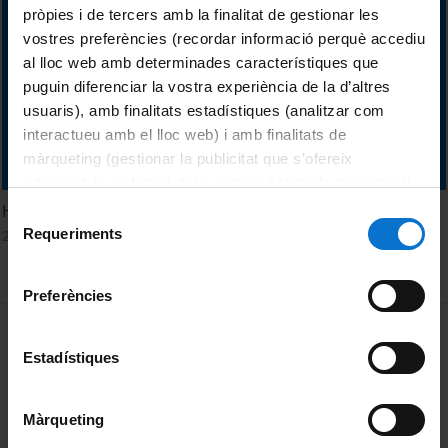
pròpies i de tercers amb la finalitat de gestionar les
vostres preferències (recordar informació perquè accediu
al lloc web amb determinades característiques que
puguin diferenciar la vostra experiència de la d’altres
usuaris), amb finalitats estadístiques (analitzar com
interactueu amb el lloc web) i amb finalitats de
màrqueting (gestionar la publicitat que s’ofereix
adequant-la en funció dels vostres hàbits de navegació).
Per obtenir més informació sobre les galetes podeu
Homenatge al cirurgià Josep Trueta (1897-1977)
Selecció
consultar la
Política de galetes del lloc web de la
Requeriments
21 desembre, 2015
de
Universitat de Barcelona
.
consentiment
Preferències
MENÚ PEU 1
Avís legal
Estadístiques
Galetes
PEU 2
Privadesa i termes
Màrqueting
Sobre UBtv