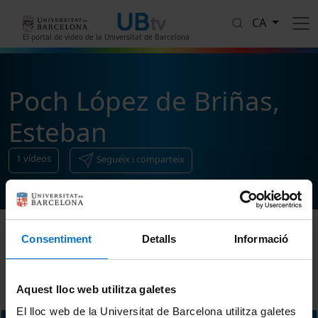
Vés al contingut
CA
El portal de vídeo de la Universitat de Barcelona
Poch López de Briñas,
Esteban
1
vídeos
Segueix i comparteix
Consentiment
Detalls
Informació
Ordenar
Aquest lloc web utilitza galetes
El lloc web de la Universitat de Barcelona utilitza galetes