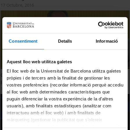
17 Octubre, 2016
Consentiment
Detalls
Informació
Aquest lloc web utilitza galetes
El lloc web de la Universitat de Barcelona utilitza galetes
Cap a un nou Orient mitjà? Reptes i oportunitats per a la
pròpies i de tercers amb la finalitat de gestionar les
pau. Cloenda
vostres preferències (recordar informació perquè accediu
12 Mayo, 2015
al lloc web amb determinades característiques que
puguin diferenciar la vostra experiència de la d’altres
usuaris), amb finalitats estadístiques (analitzar com
interactueu amb el lloc web) i amb finalitats de
màrqueting (gestionar la publicitat que s’ofereix
adequant-la en funció dels vostres hàbits de navegació).