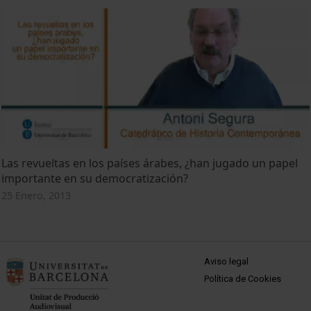
Las revueltas en los países árabes, ¿han jugado un papel
importante en su democratización?
25 Enero, 2013
MENÚ PEU 1
Aviso legal
Política de Cookies