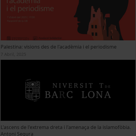
Palestina: visions des de l'acadèmia i el periodisme
7 Abril, 2025
L'ascens de l'extrema dreta i l'amenaça de la islamofòbia.
Antoni Segura