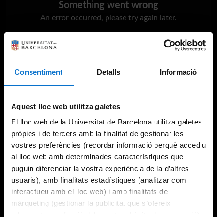
Something went wrong
An error occurred, please try again later.
Try again
Consentiment
Detalls
Informació
Aquest lloc web utilitza galetes
El lloc web de la Universitat de Barcelona utilitza galetes
pròpies i de tercers amb la finalitat de gestionar les
vostres preferències (recordar informació perquè accediu
al lloc web amb determinades característiques que
puguin diferenciar la vostra experiència de la d’altres
usuaris), amb finalitats estadístiques (analitzar com
interactueu amb el lloc web) i amb finalitats de
màrqueting (gestionar la publicitat que s’ofereix
adequant-la en funció dels vostres hàbits de navegació).