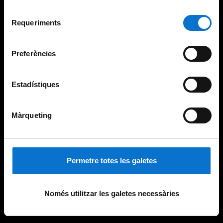
Per obtenir més informació sobre les galetes podeu
Selecció
consultar la
Política de galetes del lloc web de la
Requeriments
de
Universitat de Barcelona
.
consentiment
Preferències
Estadístiques
Màrqueting
Permetre totes les galetes
Només utilitzar les galetes necessàries