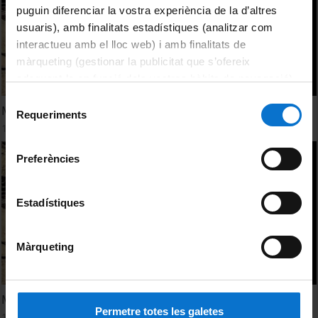
puguin diferenciar la vostra experiència de la d’altres
usuaris), amb finalitats estadístiques (analitzar com
interactueu amb el lloc web) i amb finalitats de
màrqueting (gestionar la publicitat que s’ofereix
adequant-la en funció dels vostres hàbits de navegació).
Per obtenir més informació sobre les galetes podeu
Selecció
Medea, l'infanticidi
consultar la
Política de galetes del lloc web de la
Requeriments
de
1 Diciembre, 2009
Universitat de Barcelona
.
consentiment
Preferències
Estadístiques
Màrqueting
Medea, el infanticidio
Permetre totes les galetes
1 Diciembre, 2009