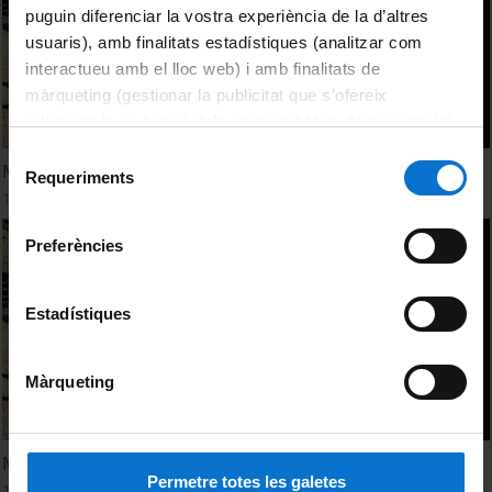
puguin diferenciar la vostra experiència de la d’altres
usuaris), amb finalitats estadístiques (analitzar com
interactueu amb el lloc web) i amb finalitats de
màrqueting (gestionar la publicitat que s’ofereix
adequant-la en funció dels vostres hàbits de navegació).
Per obtenir més informació sobre les galetes podeu
Selecció
Medea, l'infanticidi
consultar la
Política de galetes del lloc web de la
Requeriments
de
1 desembre, 2009
Universitat de Barcelona
.
consentiment
Preferències
Estadístiques
Màrqueting
Medea, el infanticidio
Permetre totes les galetes
1 desembre, 2009