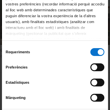
vostres preferències (recordar informació perquè accediu
al lloc web amb determinades característiques que
puguin diferenciar la vostra experiència de la d’altres
usuaris), amb finalitats estadístiques (analitzar com
interactueu amb el lloc web) i amb finalitats de
màrqueting (gestionar la publicitat que s’ofereix
adequant-la en funció dels vostres hàbits de navegació).
Per obtenir més informació sobre les galetes podeu
Selecció
Gestió d'Equips en les Organitzacions
consultar la
Política de galetes del lloc web de la
Requeriments
de
6 Mayo, 2016
Universitat de Barcelona
.
consentiment
Preferències
MENÚ PEU 1
Aviso legal
Estadístiques
Política de Cookies
Màrqueting
PEU 2
Privacidad y términos
Sobre UBtv