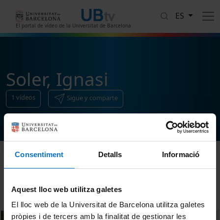
Pasar al contenido principal
ES
El portal de vídeo de la Universitat de Barcelona
Soler, Ignasi
1
vídeos
Sigue y comparte
Consentiment
Detalls
Informació
Ordenar
Aquest lloc web utilitza galetes
El lloc web de la Universitat de Barcelona utilitza galetes
pròpies i de tercers amb la finalitat de gestionar les