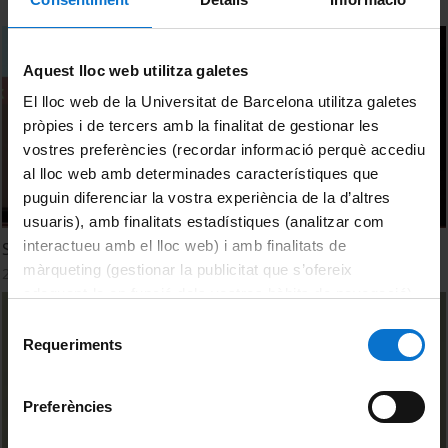
Aquest lloc web utilitza galetes
El lloc web de la Universitat de Barcelona utilitza galetes
pròpies i de tercers amb la finalitat de gestionar les
vostres preferències (recordar informació perquè accediu
al lloc web amb determinades característiques que
puguin diferenciar la vostra experiència de la d’altres
usuaris), amb finalitats estadístiques (analitzar com
interactueu amb el lloc web) i amb finalitats de
Security of Supply, Capacity Auctions and Interconnectors
màrqueting (gestionar la publicitat que s’ofereix
22 Marzo, 2016
adequant-la en funció dels vostres hàbits de navegació).
Per obtenir més informació sobre les galetes podeu
Selecció
consultar la
Política de galetes del lloc web de la
Requeriments
de
Universitat de Barcelona
.
consentiment
Preferències