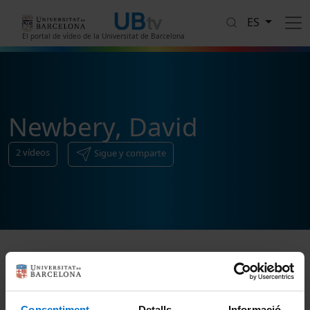
Pasar al contenido principal
ES
El portal de vídeo de la Universitat de Barcelona
Newbery, David
2
vídeos
Sigue y comparte
Ordenar
Consentiment
Detalls
Informació