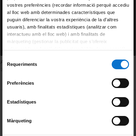
vostres preferències (recordar informació perquè accediu
al lloc web amb determinades característiques que
puguin diferenciar la vostra experiència de la d’altres
usuaris), amb finalitats estadístiques (analitzar com
interactueu amb el lloc web) i amb finalitats de
màrqueting (gestionar la publicitat que s’ofereix
adequant-la en funció dels vostres hàbits de navegació).
Per obtenir més informació sobre les galetes podeu
Selecció
ADAT: a promising target for protein synthesis regulation
consultar la
Política de galetes del lloc web de la
Requeriments
de
22 Febrero, 2016
Universitat de Barcelona
.
consentiment
Preferències
MENÚ PEU 1
Aviso legal
Estadístiques
Política de Cookies
Màrqueting
PEU 2
Privacidad y términos
Sobre UBtv