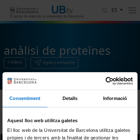
Pasar al contenido principal
ES
El portal de vídeo de la Universitat de Barcelona
anàlisi de proteïnes
1
vídeos
Sigue y comparte
Consentiment
Detalls
Informació
Ordenar
Aquest lloc web utilitza galetes
El lloc web de la Universitat de Barcelona utilitza galetes
pròpies i de tercers amb la finalitat de gestionar les