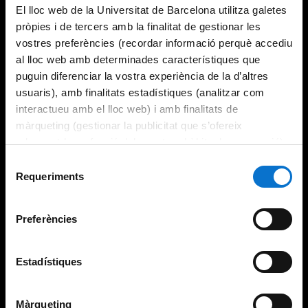
El lloc web de la Universitat de Barcelona utilitza galetes
pròpies i de tercers amb la finalitat de gestionar les
vostres preferències (recordar informació perquè accediu
al lloc web amb determinades característiques que
puguin diferenciar la vostra experiència de la d’altres
usuaris), amb finalitats estadístiques (analitzar com
interactueu amb el lloc web) i amb finalitats de
màrqueting (gestionar la publicitat que s’ofereix
adequant-la en funció dels vostres hàbits de navegació).
Per obtenir més informació sobre les galetes podeu
Selecció
consultar la
Política de galetes del lloc web de la
Requeriments
de
Universitat de Barcelona
.
consentiment
Preferències
Estadístiques
Màrqueting