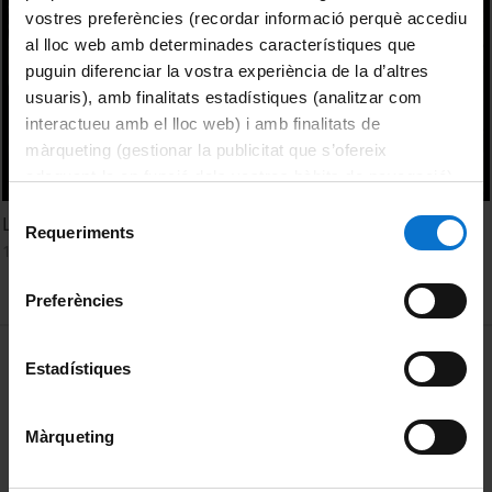
vostres preferències (recordar informació perquè accediu
al lloc web amb determinades característiques que
puguin diferenciar la vostra experiència de la d’altres
usuaris), amb finalitats estadístiques (analitzar com
interactueu amb el lloc web) i amb finalitats de
màrqueting (gestionar la publicitat que s’ofereix
adequant-la en funció dels vostres hàbits de navegació).
Per obtenir més informació sobre les galetes podeu
Selecció
Los cambios en el ADN: cómo y por qué los estudiamos
consultar la
Política de galetes del lloc web de la
Requeriments
de
1 Abril, 2010
Universitat de Barcelona
.
consentiment
Preferències
MENÚ PEU 1
Aviso legal
Estadístiques
Política de Cookies
Màrqueting
PEU 2
Privacidad y términos
Sobre UBtv