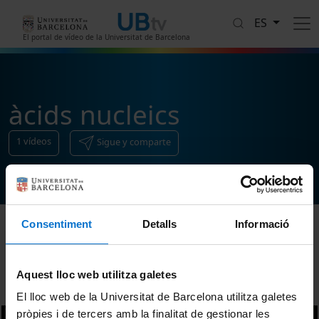
Pasar al contenido principal
ES
El portal de vídeo de la Universitat de Barcelona
àcids nucleics
1
vídeos
Sigue y comparte
Consentiment
Detalls
Informació
Ordenar
Aquest lloc web utilitza galetes
El lloc web de la Universitat de Barcelona utilitza galetes
pròpies i de tercers amb la finalitat de gestionar les