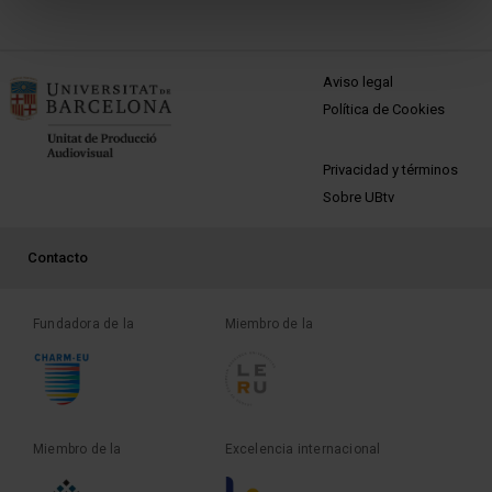
MENÚ PEU 1
Aviso legal
Política de Cookies
PEU 2
Privacidad y términos
Sobre UBtv
PEU 3
Contacto
Fundadora de la
Miembro de la
Miembro de la
Excelencia internacional