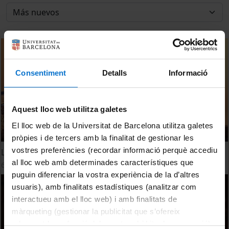
Consentiment
Detalls
Informació
Aquest lloc web utilitza galetes
El lloc web de la Universitat de Barcelona utilitza galetes
pròpies i de tercers amb la finalitat de gestionar les
vostres preferències (recordar informació perquè accediu
L'entrevista: Montserrat Caballé
al lloc web amb determinades característiques que
6 Abril, 2011
puguin diferenciar la vostra experiència de la d’altres
usuaris), amb finalitats estadístiques (analitzar com
interactueu amb el lloc web) i amb finalitats de
màrqueting (gestionar la publicitat que s’ofereix
adequant-la en funció dels vostres hàbits de navegació).