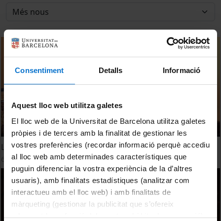
Consentiment
Detalls
Informació
Aquest lloc web utilitza galetes
El lloc web de la Universitat de Barcelona utilitza galetes
pròpies i de tercers amb la finalitat de gestionar les
vostres preferències (recordar informació perquè accediu
L'entrevista: Montserrat Caballé
al lloc web amb determinades característiques que
6 abril, 2011
puguin diferenciar la vostra experiència de la d’altres
usuaris), amb finalitats estadístiques (analitzar com
interactueu amb el lloc web) i amb finalitats de
màrqueting (gestionar la publicitat que s’ofereix
adequant-la en funció dels vostres hàbits de navegació).