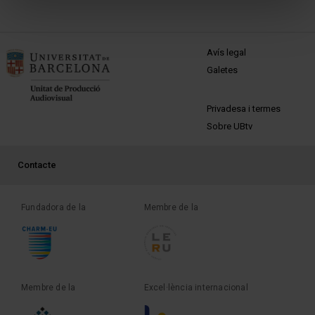
MENÚ PEU 1
Avís legal
Galetes
PEU 2
Privadesa i termes
Sobre UBtv
PEU 3
Contacte
Fundadora de la
Membre de la
Membre de la
Excel·lència internacional