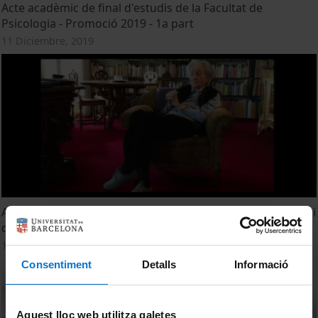
Acte acadèmic de final d'estudis de la Facultat de
Psicologia - Promoció 2019 - 1a part
11 Diciembre, 2019
Acte d'homenatge al Dr. Miquel Siguan, en el seu centenari
del seu naixement (1918-2018)
15 Noviembre, 2018
Consentiment
Detalls
Informació
Aquest lloc web utilitza galetes