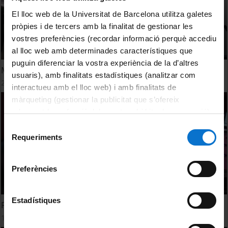
El lloc web de la Universitat de Barcelona utilitza galetes
pròpies i de tercers amb la finalitat de gestionar les
vostres preferències (recordar informació perquè accediu
al lloc web amb determinades característiques que
puguin diferenciar la vostra experiència de la d’altres
Máster universitario de Mediación en Conflictos
usuaris), amb finalitats estadístiques (analitzar com
27 Abril, 2015
interactueu amb el lloc web) i amb finalitats de
màrqueting (gestionar la publicitat que s’ofereix
adequant-la en funció dels vostres hàbits de navegació).
Per obtenir més informació sobre les galetes podeu
Selecció
consultar la
Política de galetes del lloc web de la
Requeriments
de
Universitat de Barcelona
.
consentiment
Preferències
Estadístiques
First Arab Euro Conference on Higher Education. Report
12 Junio, 2013