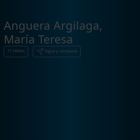
Anguera Argilaga,
María Teresa
17
vídeos
Sigue y comparte