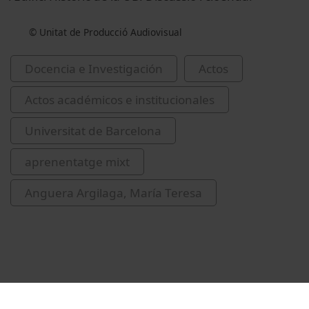
© Unitat de Producció Audiovisual
Docencia e Investigación
Actos
Actos académicos e institucionales
Universitat de Barcelona
aprenentatge mixt
Anguera Argilaga, María Teresa