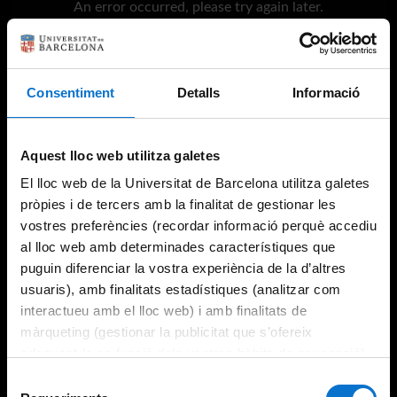
An error occurred, please try again later.
Try again
Consentiment
Detalls
Informació
Aquest lloc web utilitza galetes
El lloc web de la Universitat de Barcelona utilitza galetes
pròpies i de tercers amb la finalitat de gestionar les
vostres preferències (recordar informació perquè accediu
al lloc web amb determinades característiques que
puguin diferenciar la vostra experiència de la d’altres
usuaris), amb finalitats estadístiques (analitzar com
interactueu amb el lloc web) i amb finalitats de
màrqueting (gestionar la publicitat que s’ofereix
adequant-la en funció dels vostres hàbits de navegació).
Per obtenir més informació sobre les galetes podeu
Selecció
consultar la
Política de galetes del lloc web de la