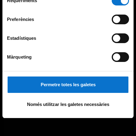
Requeriments
de
Universitat de Barcelona
.
consentiment
Preferències
Estadístiques
Màrqueting
Permetre totes les galetes
Només utilitzar les galetes necessàries