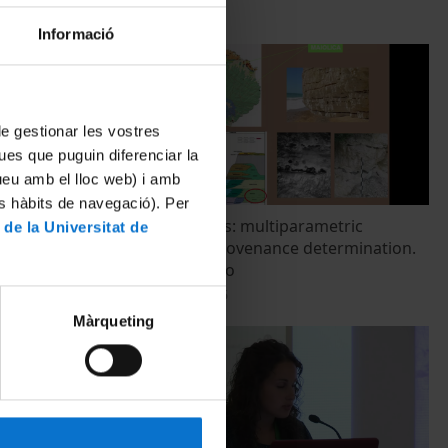
Informació
 de gestionar les vostres
ues que puguin diferenciar la
tueu amb el lloc web) i amb
es hàbits de navegació). Per
occurrences.
Gargano cherts: multiparametric
 de la Universitat de
protocol for provenance determination.
Giacomo Eramo
20 Octubre, 2015
Màrqueting