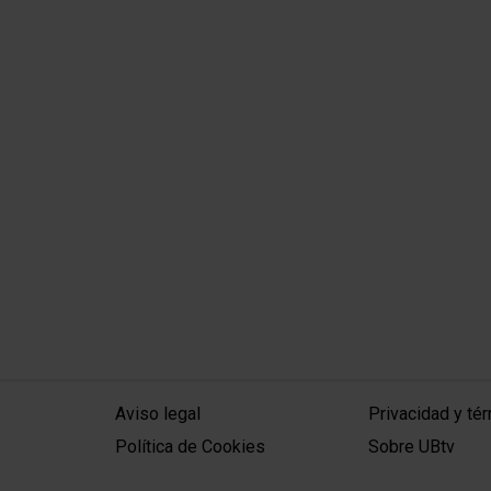
MENÚ PEU 1
PEU 2
Aviso legal
Privacidad y té
Política de Cookies
Sobre UBtv