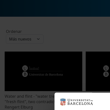
Ordenar
Water and flint - "water treatment" and
Gunflint orie
"fresh flint", two contradictory concepts?
Poland revea
Rengert Elburg
Scanning. Mi