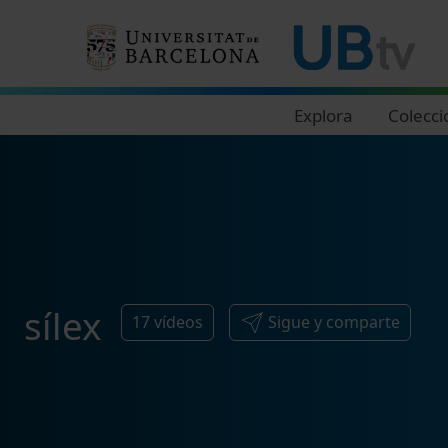
Navegació principal
Explora
Colecci
sílex
17
vídeos
Sigue y comparte