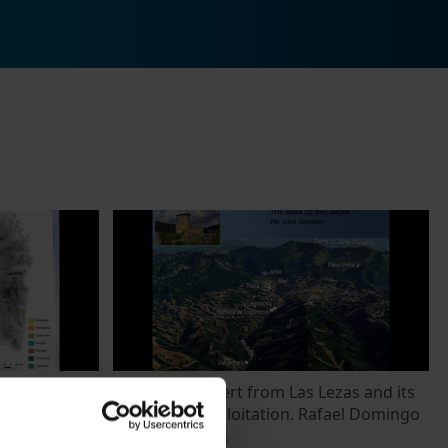
 in Sardinia:
The marine chert from Las Lezas and its
sy-Leandri
prehistoric exploitation. Rafael Domingo
21 Octubre, 2015