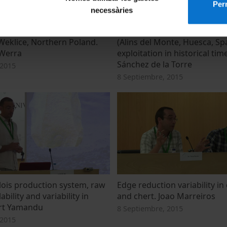
Perm
necessàries
 age graves: flint from the
The chert workshop of Tozal
Weklice, Northern Poland.
(Alins del Monte, Huesca, Spa
Werra
exploitation in historical tim
Sánchez de la Torre
 2015
8 Septiembre, 2015
lois production system, raw
Edge reduction variability in
ability and variability in
and chert. Joao Marreiros
ert Yamandu
8 Septiembre, 2015
 2015