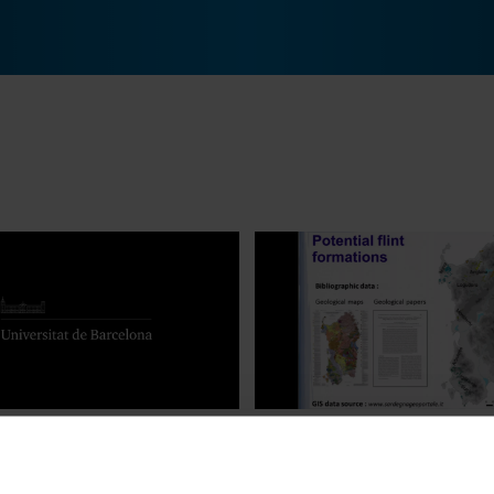
nted flint mines in southen
Flint sources and their usage
led by Airborne Laser
recent advances. Céline Bres
chal Szubski
22 Octubre, 2015