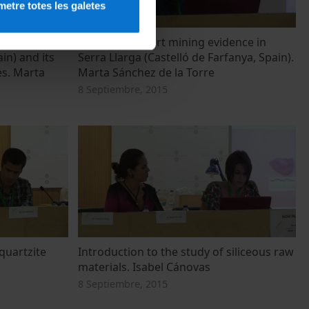
etre totes les galetes
 de la Mesa
Prehistoric chert mining evidence in
in) and its
Serra Llarga (Castelló de Farfanya, Spain).
es. Marta
Marta Sánchez de la Torre
8 Septiembre, 2015
 quartzite
Introduction to the study of siliceous raw
materials. Isabel Cánovas
8 Septiembre, 2015