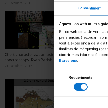
23 Octubre, 2015
23 Octubre, 2
Consentiment
Aquest lloc web utilitza gal
El lloc web de la Universitat 
preferències (recordar infor
vostra experiència de la d’al
finalitats de màrqueting (gest
Chert characterization using reflectance
Sourcing of 
obtenir més informació sobre
spectroscopy. Ryan Parish
lakes basin E
Barcelona
.
by LA-ICP-MS.
21 Octubre, 2015
21 Octubre, 2
Selecció
Requeriments
de
consentiment