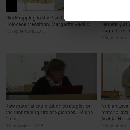
Flintknapping in the Pleistocene-
Flints in iron
Holocene transition. Margarita Vadillo
cemetery at 
Dagmara H. 
10 Septiembre, 2015
9 Septiembre,
Raw material exploitation strategies on
Nubian Leval
the flint mining site of Spiennes. Hélène
material avail
Collet
Arabia. Hilb
8 Septiembre, 2015
8 Septiembre,