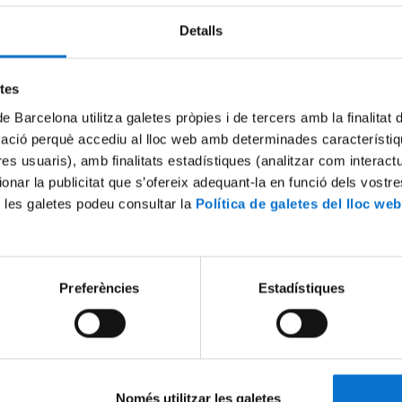
015
Detalls
etes
de Barcelona utilitza galetes pròpies i de tercers amb la finalitat
mació perquè accediu al lloc web amb determinades característiq
tres usuaris), amb finalitats estadístiques (analitzar com interac
ionar la publicitat que s’ofereix adequant-la en funció dels vostr
north American Huron great
Chert in its diverse natural 
 les galetes podeu consultar la
Política de galetes del lloc web
arly Holocene chert artifacts
Paul Fernandes
 Patrick Julig
20 Octubre, 2015
015
Preferències
Estadístiques
Només utilitzar les galetes