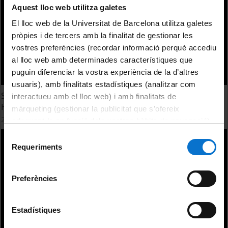
Aquest lloc web utilitza galetes
El lloc web de la Universitat de Barcelona utilitza galetes
pròpies i de tercers amb la finalitat de gestionar les
vostres preferències (recordar informació perquè accediu
al lloc web amb determinades característiques que
puguin diferenciar la vostra experiència de la d’altres
usuaris), amb finalitats estadístiques (analitzar com
Sourcing of north American Huron great lakes basin Early
interactueu amb el lloc web) i amb finalitats de
Holocene chert artifacts by LA-ICP-MS. Patrick Julig
màrqueting (gestionar la publicitat que s’ofereix
21 October, 2015
adequant-la en funció dels vostres hàbits de navegació).
Per obtenir més informació sobre les galetes podeu
Selecció
consultar la
Política de galetes del lloc web de la
Requeriments
de
Universitat de Barcelona
.
consentiment
Preferències
Estadístiques