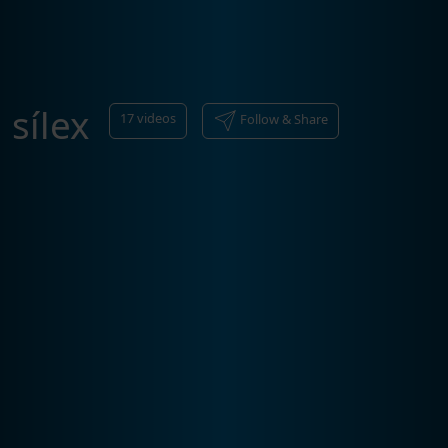
sílex
17
videos
Follow & Share