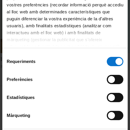
vostres preferències (recordar informació perquè accediu
al lloc web amb determinades característiques que
puguin diferenciar la vostra experiència de la d’altres
usuaris), amb finalitats estadístiques (analitzar com
interactueu amb el lloc web) i amb finalitats de
màrqueting (gestionar la publicitat que s’ofereix
adequant-la en funció dels vostres hàbits de navegació).
Per obtenir més informació sobre les galetes podeu
Selecció
In quartz we trust, when on high. Roark Muhlen-Schulte
consultar la
Política de galetes del lloc web de la
Requeriments
de
8 Septiembre, 2015
Universitat de Barcelona
.
consentiment
Preferències
MENÚ PEU 1
Aviso legal
Estadístiques
Política de Cookies
Màrqueting
PEU 2
Privacidad y términos
Sobre UBtv