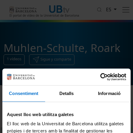
Pasar al contenido principal
ES
El portal de vídeo de la Universitat de Barcelona
Muhlen-Schulte, Roark
1
vídeos
Sigue y comparte
Consentiment
Detalls
Informació
Ordenar
Aquest lloc web utilitza galetes
El lloc web de la Universitat de Barcelona utilitza galetes
pròpies i de tercers amb la finalitat de gestionar les