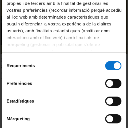
pròpies i de tercers amb la finalitat de gestionar les
vostres preferències (recordar informació perquè accediu
al lloc web amb determinades característiques que
puguin diferenciar la vostra experiència de la d’altres
usuaris), amb finalitats estadístiques (analitzar com
interactueu amb el lloc web) i amb finalitats de
màrqueting (gestionar la publicitat que s’ofereix
adequant-la en funció dels vostres hàbits de navegació).
Per obtenir més informació sobre les galetes podeu
Cap a un nou Orient mitjà? Reptes i oportunitats per a la
Selecció
consultar la
Política de galetes del lloc web de la
Requeriments
pau. La visió des dels mitjans de comunicació de l'evolució
de
Universitat de Barcelona
.
del conflicte a Síria i a l'Iraq
consentiment
12 Mayo, 2015
Preferències
Estadístiques
MENÚ PEU 1
Aviso legal
Política de Cookies
Màrqueting