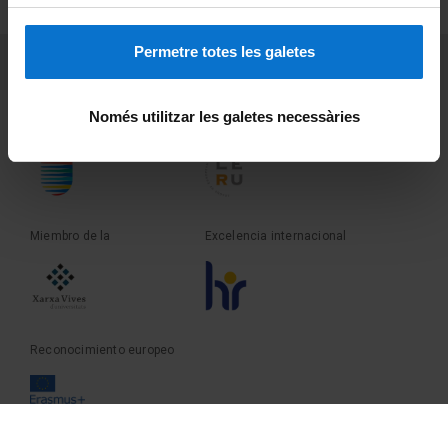
Sobre UBtv
Permetre totes les galetes
PEU 3
Contacto
Només utilitzar les galetes necessàries
Fundadora de la
Miembro de la
Miembro de la
Excelencia internacional
Reconocimiento europeo