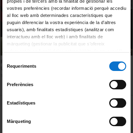
pròpies i de tercers amb la finalitat de gestionar les
vostres preferències (recordar informació perquè accediu
al lloc web amb determinades característiques que
puguin diferenciar la vostra experiència de la d’altres
usuaris), amb finalitats estadístiques (analitzar com
interactueu amb el lloc web) i amb finalitats de
màrqueting (gestionar la publicitat que s’ofereix
adequant-la en funció dels vostres hàbits de navegació).
Per obtenir més informació sobre les galetes podeu
Selecció
Presentació del llibre 'Flamenca' (Publicacions i Edicions
consultar la
Política de galetes del lloc web de la
Requeriments
de
UB) d'Anton M. Espadaler
Universitat de Barcelona
.
consentiment
15 Abril, 2015
Preferències
MENÚ PEU 1
Estadístiques
Aviso legal
Política de Cookies
Màrqueting
PEU 2
Privacidad y términos