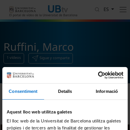
Pasar al contenido principal
ES
El portal de vídeo de la Universitat de Barcelona
Ruffini, Marco
1
vídeos
Sigue y comparte
Consentiment
Detalls
Informació
Ordenar
Aquest lloc web utilitza galetes
El lloc web de la Universitat de Barcelona utilitza galetes
pròpies i de tercers amb la finalitat de gestionar les