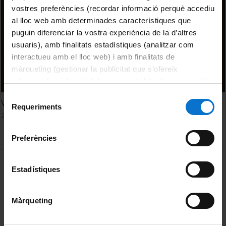
vostres preferències (recordar informació perquè accediu
al lloc web amb determinades característiques que
puguin diferenciar la vostra experiència de la d’altres
usuaris), amb finalitats estadístiques (analitzar com
interactueu amb el lloc web) i amb finalitats de
màrqueting (gestionar la publicitat que s’ofereix
adequant-la en funció dels vostres hàbits de navegació).
Per obtenir més informació sobre les galetes podeu
Selecció
Vasari autore e la questione della lingua
consultar la
Política de galetes del lloc web de la
Requeriments
de
20 Octubre, 2011
Universitat de Barcelona
.
consentiment
Preferències
MENÚ PEU 1
Aviso legal
Estadístiques
Política de Cookies
Màrqueting
PEU 2
Privacidad y términos
Sobre UBtv