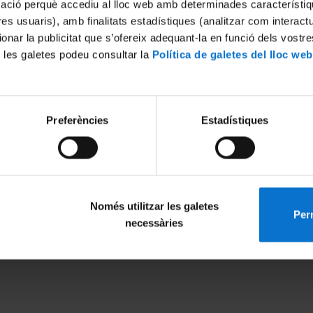
mació perquè accediu al lloc web amb determinades característiq
tres usuaris), amb finalitats estadístiques (analitzar com interac
ionar la publicitat que s’ofereix adequant-la en funció dels vostr
 les galetes podeu consultar la
Política de galetes del lloc web
Preferències
Estadístiques
Només utilitzar les galetes
Perm
MENÚ PEU 1
PEU 2
necessàries
Aviso legal
Privacidad y té
Política de Cookies
Sobre UBtv