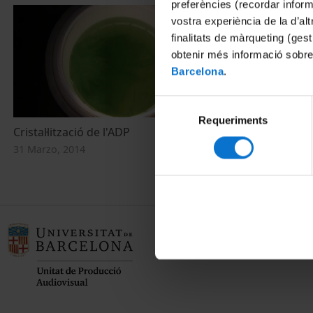
preferències (recordar infor
vostra experiència de la d’al
finalitats de màrqueting (gest
obtenir més informació sobre
Barcelona
.
Selecció
Requeriments
de
Cristal·lització de l'ADP
consentiment
31 Marzo, 2014