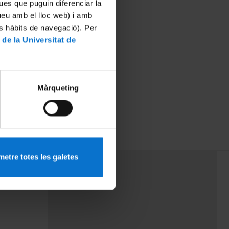
ues que puguin diferenciar la
tueu amb el lloc web) i amb
es hàbits de navegació). Per
 de la Universitat de
Màrqueting
etre totes les galetes
PEU 3
rminos
Contacto