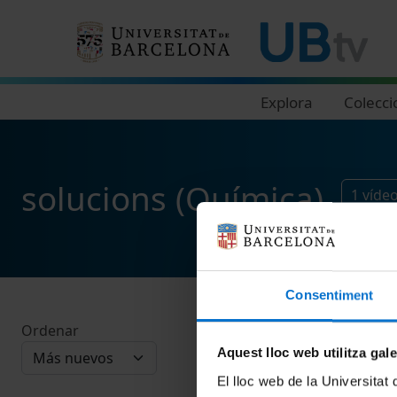
Navegació principal
Explora
Colecci
solucions (Química)
1
víde
Consentiment
Ordenar
Aquest lloc web utilitza gal
El lloc web de la Universitat 