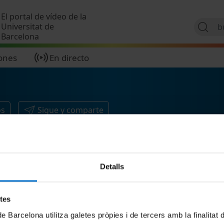
Pasar al contenido principal
El portal de vídeo de la
Universitat de
Barcelona
ones
En directo
os
Sigue y comparte
Detalls
etes
de Barcelona utilitza galetes pròpies i de tercers amb la finalitat