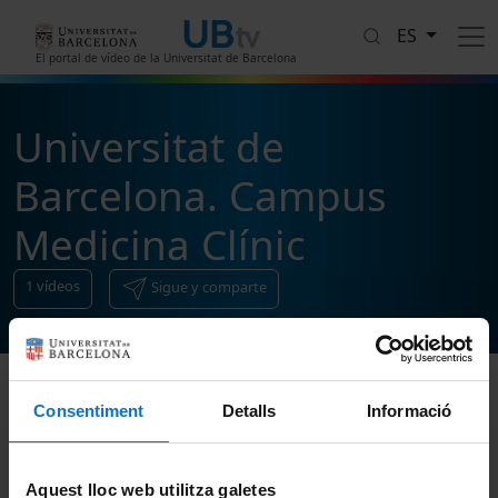
Pasar al contenido principal
ES
El portal de vídeo de la Universitat de Barcelona
Universitat de
Barcelona. Campus
Medicina Clínic
1
vídeos
Sigue y comparte
Consentiment
Detalls
Informació
Ordenar
Aquest lloc web utilitza galetes