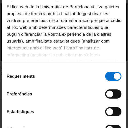
El lloc web de la Universitat de Barcelona utilitza galetes
pròpies i de tercers amb la finalitat de gestionar les
vostres preferències (recordar informació perquè accediu
al lloc web amb determinades característiques que
puguin diferenciar la vostra experiència de la d’altres
usuaris), amb finalitats estadístiques (analitzar com
interactueu amb el lloc web) i amb finalitats de
màrqueting (gestionar la publicitat que s’ofereix
adequant-la en funció dels vostres hàbits de navegació).
Lliurament del Jurament Hipocràtic. Facultat de Medicina -
Per obtenir més informació sobre les galetes podeu
Selecció
Campus Clínic. Promoció 2005-2011
consultar la
Política de galetes del lloc web de la
Requeriments
de
17 Junio, 2011
Universitat de Barcelona
.
consentiment
Preferències
MENÚ PEU 1
Aviso legal
Estadístiques
Política de Cookies