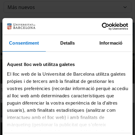
Consentiment
Detalls
Informació
Aquest lloc web utilitza galetes
El lloc web de la Universitat de Barcelona utilitza galetes
pròpies i de tercers amb la finalitat de gestionar les
vostres preferències (recordar informació perquè accediu
1- A l'estiu segueix actiu. 5 exercicis per seguir en forma
al lloc web amb determinades característiques que
24 Julio, 2023
puguin diferenciar la vostra experiència de la d’altres
usuaris), amb finalitats estadístiques (analitzar com
interactueu amb el lloc web) i amb finalitats de
màrqueting (gestionar la publicitat que s’ofereix
adequant-la en funció dels vostres hàbits de navegació).