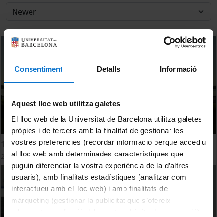
Consentiment
Detalls
Informació
Aquest lloc web utilitza galetes
El lloc web de la Universitat de Barcelona utilitza galetes
pròpies i de tercers amb la finalitat de gestionar les
vostres preferències (recordar informació perquè accediu
1- A l'estiu segueix actiu. 5 exercicis per seguir en forma
al lloc web amb determinades característiques que
24 July, 2023
puguin diferenciar la vostra experiència de la d’altres
usuaris), amb finalitats estadístiques (analitzar com
interactueu amb el lloc web) i amb finalitats de
màrqueting (gestionar la publicitat que s’ofereix
adequant-la en funció dels vostres hàbits de navegació).