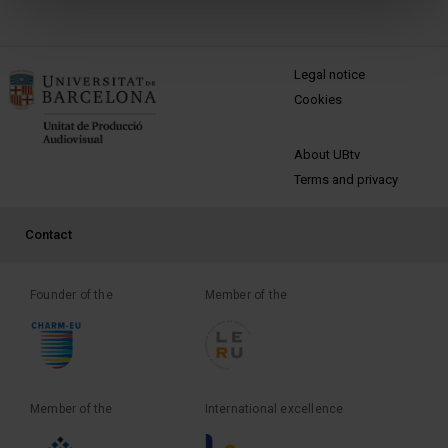
MENÚ PEU 1
Legal notice
Cookies
PEU 2
About UBtv
Terms and privacy
PEU 3
Contact
Founder of the
Member of the
Member of the
International excellence