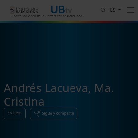
Pasar al contenido principal
ES
El portal de vídeo de la Universitat de Barcelona
Andrés Lacueva, Ma.
Cristina
7
vídeos
Sigue y comparte