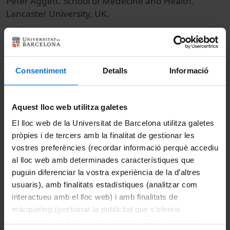
Peter Aggett. School of Medecine and Health.
Lancaster University, UK.
© Unitat de Producció Audiovisual
Col·lecció
Consentiment
Detalls
Informació
International Conference on Polyphenols and
Health (5è : 2011)
Aquest lloc web utilitza galetes
El lloc web de la Universitat de Barcelona utilitza galetes
Docencia e Investigación
pròpies i de tercers amb la finalitat de gestionar les
vostres preferències (recordar informació perquè accediu
Ciències de la Salut
Actos
Farmacia
al lloc web amb determinades característiques que
puguin diferenciar la vostra experiència de la d’altres
Universitat de Barcelona
usuaris), amb finalitats estadístiques (analitzar com
interactueu amb el lloc web) i amb finalitats de
Facultad de Farmacia y Ciencias de la
màrqueting (gestionar la publicitat que s’ofereix
Alimentación
adequant-la en funció dels vostres hàbits de navegació).