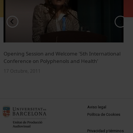
Opening Session and Welcome '5th International
B
Conference on Polyphenols and Health'
I
17 Octubre, 2011
1
MENÚ PEU 1
Aviso legal
Política de Cookies
PEU 2
Privacidad y términos