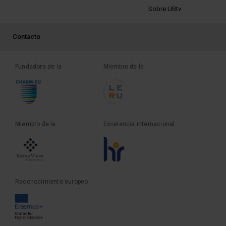
Sobre UBtv
PEU 3
Contacto
Fundadora de la
Miembro de la
Miembro de la
Excelencia internacional
Reconocimiento europeo